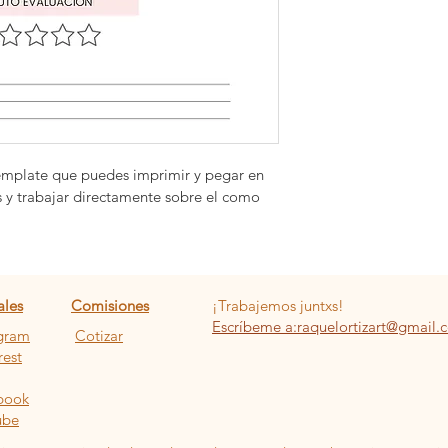
emplate que puedes imprimir y pegar en 
s y trabajar directamente sobre el como 
ales
Comisiones
¡Trabajemos juntxs!
Escríbeme a:raquelortizart@gmail.
agram
Cotizar
rest
book
ube