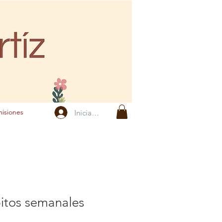
isiones
Iniciar sesión
itos semanales