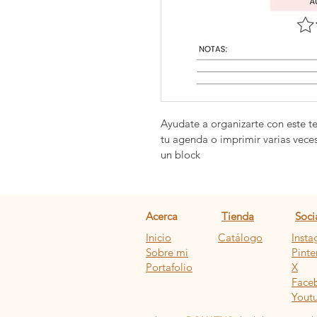
Ayudate a organizarte con este t
tu agenda o imprimir varias vece
un block
Acerca
Tienda
Soci
Inicio
Catálogo
Inst
Sobre mi
Pinte
Portafolio
X
Face
Yout