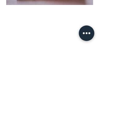
¡Trabajemos juntxs!
Escríbeme a:raquelortizart@gmail.com
Inicio
Portafolio
Acerca
Cotizar
Comisiones
Tienda