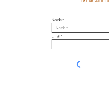
Te mandaré inf
Nombre
Email