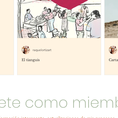
raquelortizart
El tianguis
Carta
ete como miem