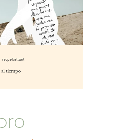
raquelortizart
 al tiempo
bro