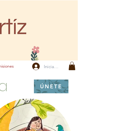
isiones
Iniciar sesión
da
ÚNETE